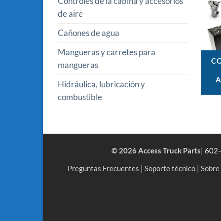
Controles de la cabina y accesorios
de aire
Cañones de agua
Mangueras y carretes para
CO
mangueras
A
Hidráulica, lubricación y
combustible
© 2026 Access Truck Parts
|
602
Preguntas Frecuentes
|
Soporte técnico
|
Sobre