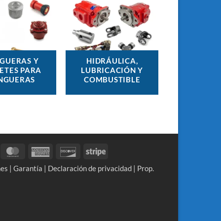
GUERAS Y
HIDRÁULICA,
ETES PARA
LUBRICACIÓN Y
NGUERAS
COMBUSTIBLE
isa
MasterCard
American
Discover
Stripe
Express
nes
|
Garantía
|
Declaración de privacidad
|
Prop.