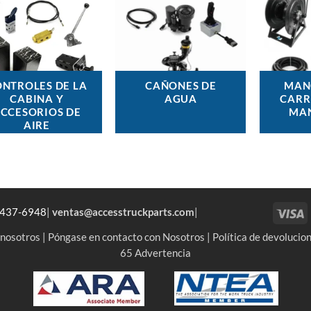
NTROLES DE LA
CAÑONES DE
MAN
CABINA Y
AGUA
CARR
CCESORIOS DE
MA
AIRE
V
-437-6948
|
ventas@accesstruckparts.com
|
 nosotros
|
Póngase en contacto con Nosotros
|
Política de devolucio
65 Advertencia