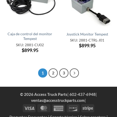
Caja de control del monitor
Joystick Monitor Tempest
Tempest
SKU: 2881-CTRL-J01
SKU: 2881-CU02
$899.95
$899.95
1
2
3
© 2026 Access Truck Parts
|
602-437-6948
|
ventas@accesstruckparts.com
|
Visa
MasterCard
American
Discover
Stripe
Express